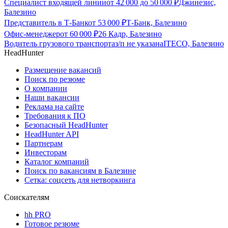
Специалист входящей линии
от
42 000
до
50 000
₽
Джинезис,
Балезино
Представитель в Т-Банк
от
53 000
₽
Т-Банк, Балезино
Офис-менеджер
от
60 000
₽
26 Кадр, Балезино
Водитель грузового транспорта
з/п не указана
ITECO, Балезино
HeadHunter
Размещение вакансий
Поиск по резюме
О компании
Наши вакансии
Реклама на сайте
Требования к ПО
Безопасный HeadHunter
HeadHunter API
Партнерам
Инвесторам
Каталог компаний
Поиск по вакансиям в Балезине
Сетка: соцсеть для нетворкинга
Соискателям
hh PRO
Готовое резюме