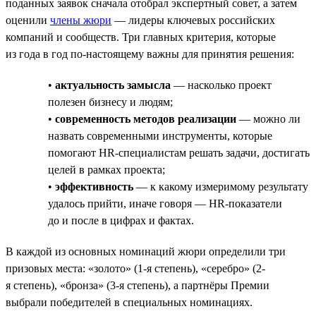
поданных заявок сначала отобрал экспертный совет, а затем
оценили
члены жюри
— лидеры ключевых российских
компаний и сообществ. Три главных критерия, которые
из года в год по-настоящему важны для принятия решения:
•
актуальность замысла
— насколько проект
полезен бизнесу и людям;
•
современность методов реализации
— можно ли
назвать современными инструменты, которые
помогают HR-специалистам решать задачи, достигать
целей в рамках проекта;
•
эффективность
— к какому измеримому результату
удалось прийти, иначе говоря — HR-показатели
до и после в цифрах и фактах.
В каждой из основных номинаций жюри определили три
призовых места: «золото» (1-я степень), «серебро» (2-
я степень), «бронза» (3-я степень), а партнёры Премии
выбрали победителей в специальных номинациях.