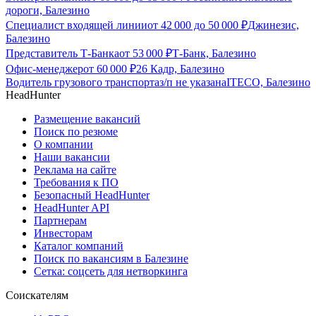
дороги, Балезино
Специалист входящей линии
от
42 000
до
50 000
₽
Джинезис,
Балезино
Представитель Т-Банка
от
53 000
₽
Т-Банк, Балезино
Офис-менеджер
от
60 000
₽
26 Кадр, Балезино
Водитель грузового транспорта
з/п не указана
ITECO, Балезино
HeadHunter
Размещение вакансий
Поиск по резюме
О компании
Наши вакансии
Реклама на сайте
Требования к ПО
Безопасный HeadHunter
HeadHunter API
Партнерам
Инвесторам
Каталог компаний
Поиск по вакансиям в Балезине
Сетка: соцсеть для нетворкинга
Соискателям