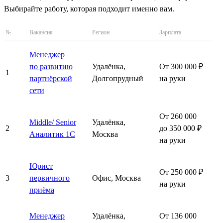
Выбирайте работу, которая подходит именно вам.
№
Вакансия
Регион
Зарплата
Менеджер
по развитию
Удалёнка,
От 300 000 ₽
1
партнёрской
Долгопрудный
на руки
сети
От 260 000
Middle/ Senior
Удалёнка,
2
до 350 000 ₽
Аналитик 1С
Москва
на руки
Юрист
От 250 000 ₽
3
первичного
Офис, Москва
на руки
приёма
Менеджер
Удалёнка,
От 136 000