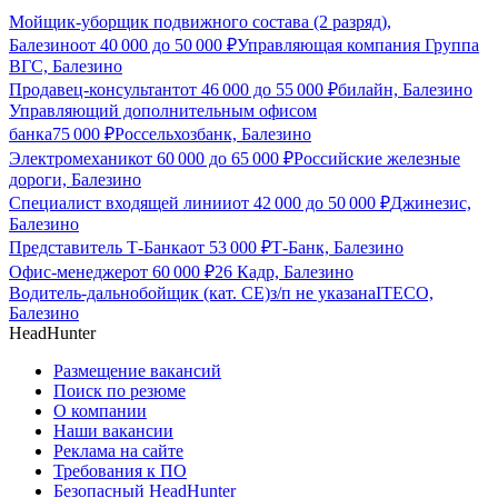
Мойщик-уборщик подвижного состава (2 разряд),
Балезино
от
40 000
до
50 000
₽
Управляющая компания Группа
ВГС, Балезино
Продавец-консультант
от
46 000
до
55 000
₽
билайн, Балезино
Управляющий дополнительным офисом
банка
75 000
₽
Россельхозбанк, Балезино
Электромеханик
от
60 000
до
65 000
₽
Российские железные
дороги, Балезино
Специалист входящей линии
от
42 000
до
50 000
₽
Джинезис,
Балезино
Представитель Т-Банка
от
53 000
₽
Т-Банк, Балезино
Офис-менеджер
от
60 000
₽
26 Кадр, Балезино
Водитель-дальнобойщик (кат. CE)
з/п не указана
ITECO,
Балезино
HeadHunter
Размещение вакансий
Поиск по резюме
О компании
Наши вакансии
Реклама на сайте
Требования к ПО
Безопасный HeadHunter