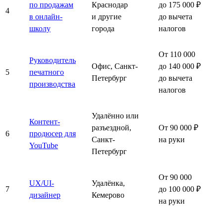
по продажам
Краснодар
до 175 000 ₽
4
в онлайн-
и другие
до вычета
школу
города
налогов
От 110 000
Руководитель
Офис, Санкт-
до 140 000 ₽
5
печатного
Петербург
до вычета
производства
налогов
Удалённо или
Контент-
разъездной,
От 90 000 ₽
6
продюсер для
Санкт-
на руки
YouTube
Петербург
От 90 000
UX/UI-
Удалёнка,
7
до 100 000 ₽
дизайнер
Кемерово
на руки