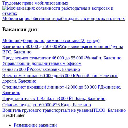
Трудовые права мобилизованных
Мобилизация: обязанности работодателя в вопросах и ответах
Вакансии дня
Мойщик-уборщик подвижного состава (2 разряд),
Балезино
от
40 000
до
50 000
₽
Управляющая компания Группа
ВГС, Балезино
Продавец-консультант
от
46 000
до
55 000
₽
билайн, Балезино
Управляющий дополнительным офисом
банка
75 000
₽
Россельхозбанк, Балезино
Электромеханик
от
60 000
до
65 000
₽
Российские железные
дороги, Балезино
Специалист входящей линии
от
42 000
до
50 000
₽
Джинезис,
Балезино
Представитель в Т-Bank
от
53 000
₽
Т-Банк, Балезино
Офис-менеджер
от
60 000
₽
26 Кадр, Балезино
Водитель грузового транспорта
з/п не указана
ITECO, Балезино
HeadHunter
Размещение вакансий