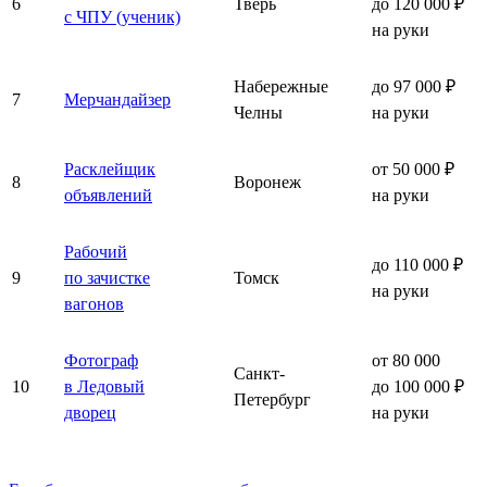
6
Тверь
до 120 000 ₽
с ЧПУ (ученик)
на руки
Набережные
до 97 000 ₽
7
Мерчандайзер
Челны
на руки
Расклейщик
от 50 000 ₽
8
Воронеж
объявлений
на руки
Рабочий
до 110 000 ₽
9
по зачистке
Томск
на руки
вагонов
Фотограф
от 80 000
Санкт-
10
в Ледовый
до 100 000 ₽
Петербург
дворец
на руки