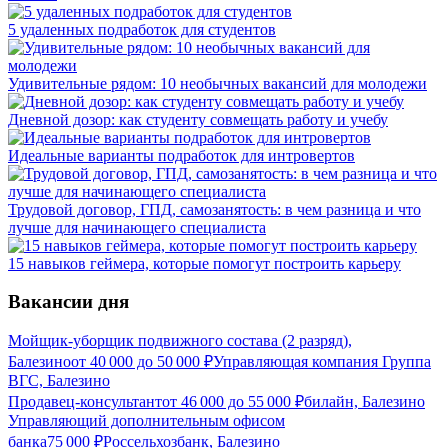
5 удаленных подработок для студентов
Удивительные рядом: 10 необычных вакансий для молодежи
Дневной дозор: как студенту совмещать работу и учебу
Идеальные варианты подработок для интровертов
Трудовой договор, ГПД, самозанятость: в чем разница и что
лучше для начинающего специалиста
15 навыков геймера, которые помогут построить карьеру
Вакансии дня
Мойщик-уборщик подвижного состава (2 разряд),
Балезино
от
40 000
до
50 000
₽
Управляющая компания Группа
ВГС, Балезино
Продавец-консультант
от
46 000
до
55 000
₽
билайн, Балезино
Управляющий дополнительным офисом
банка
75 000
₽
Россельхозбанк, Балезино