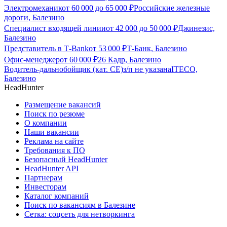
Электромеханик
от
60 000
до
65 000
₽
Российские железные
дороги, Балезино
Специалист входящей линии
от
42 000
до
50 000
₽
Джинезис,
Балезино
Представитель в Т-Bank
от
53 000
₽
Т-Банк, Балезино
Офис-менеджер
от
60 000
₽
26 Кадр, Балезино
Водитель-дальнобойщик (кат. CE)
з/п не указана
ITECO,
Балезино
HeadHunter
Размещение вакансий
Поиск по резюме
О компании
Наши вакансии
Реклама на сайте
Требования к ПО
Безопасный HeadHunter
HeadHunter API
Партнерам
Инвесторам
Каталог компаний
Поиск по вакансиям в Балезине
Сетка: соцсеть для нетворкинга