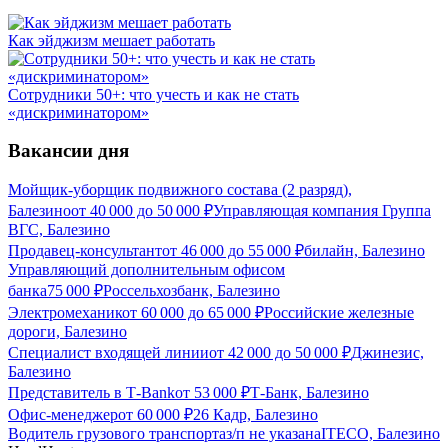
Как эйджизм мешает работать
Сотрудники 50+: что учесть и как не стать
«дискриминатором»
Вакансии дня
Мойщик-уборщик подвижного состава (2 разряд),
Балезино
от
40 000
до
50 000
₽
Управляющая компания Группа
ВГС, Балезино
Продавец-консультант
от
46 000
до
55 000
₽
билайн, Балезино
Управляющий дополнительным офисом
банка
75 000
₽
Россельхозбанк, Балезино
Электромеханик
от
60 000
до
65 000
₽
Российские железные
дороги, Балезино
Специалист входящей линии
от
42 000
до
50 000
₽
Джинезис,
Балезино
Представитель в Т-Bank
от
53 000
₽
Т-Банк, Балезино
Офис-менеджер
от
60 000
₽
26 Кадр, Балезино
Водитель грузового транспорта
з/п не указана
ITECO, Балезино