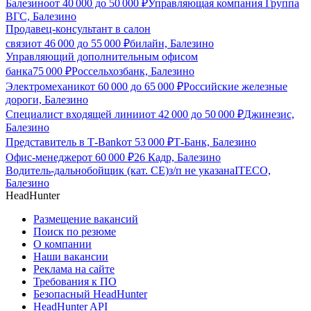
Балезино
от
40 000
до
50 000
₽
Управляющая компания Группа
ВГС, Балезино
Продавец-консультант в салон
связи
от
46 000
до
55 000
₽
билайн, Балезино
Управляющий дополнительным офисом
банка
75 000
₽
Россельхозбанк, Балезино
Электромеханик
от
60 000
до
65 000
₽
Российские железные
дороги, Балезино
Специалист входящей линии
от
42 000
до
50 000
₽
Джинезис,
Балезино
Представитель в Т-Bank
от
53 000
₽
Т-Банк, Балезино
Офис-менеджер
от
60 000
₽
26 Кадр, Балезино
Водитель-дальнобойщик (кат. CE)
з/п не указана
ITECO,
Балезино
HeadHunter
Размещение вакансий
Поиск по резюме
О компании
Наши вакансии
Реклама на сайте
Требования к ПО
Безопасный HeadHunter
HeadHunter API