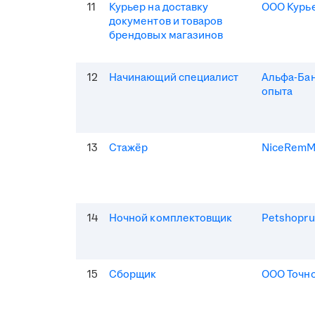
11
Курьер на доставку
ООО Курь
документов и товаров
брендовых магазинов
12
Начинающий специалист
Альфа-Бан
опыта
13
Стажёр
NiceRem
14
Ночной комплектовщик
Petshopru
15
Сборщик
ООО Точно