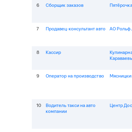
6
Сборщик заказов
Пятёрочка
7
Продавец-консультант авто
АО Рольф
8
Кассир
Кулинарна
Караваев
9
Оператор на производство
Мясницки
10
Водитель такси на авто
Центр Дос
компании