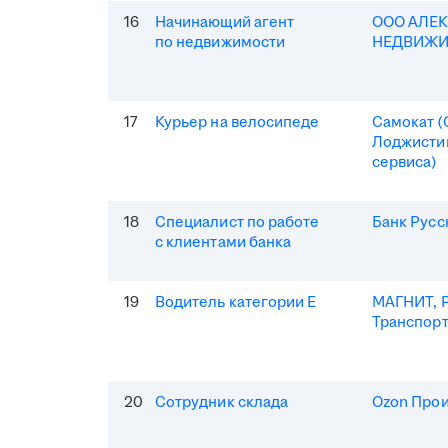
16
Начинающий агент
ООО АЛЕ
по недвижимости
НЕДВИЖ
17
Курьер на велосипеде
Самокат 
Лоджисти
сервиса)
18
Специалист по работе
Банк Русс
с клиентами банка
19
Водитель категории Е
МАГНИТ, Р
Транспор
20
Сотрудник склада
Ozon Про