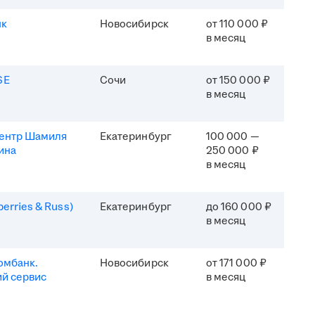
нк
Новосибирск
от 110 000 ₽
в месяц
SE
Сочи
от 150 000 ₽
в месяц
центр Шамиля
Екатеринбург
100 000 —
ина
250 000 ₽
в месяц
erries & Russ)
Екатеринбург
до 160 000 ₽
в месяц
омбанк.
Новосибирск
от 171 000 ₽
й сервис
в месяц