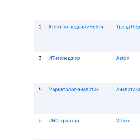
2
Агент по недвижимости
Тренд Не
3
ИТ-менеджер
Aston
4
Маркетолог-аналитик
Аналитик
5
UGC-креатор
2Лекс