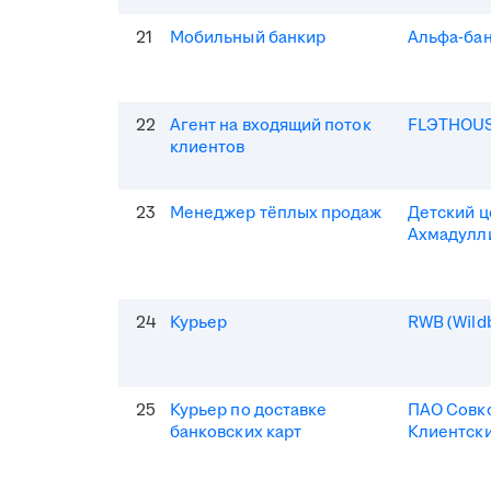
21
Мобильный банкир
Альфа-ба
22
Агент на входящий поток
FLЭTHOU
клиентов
23
Менеджер тёплых продаж
Детский 
Ахмадулл
24
Курьер
RWB (Wildb
25
Курьер по доставке
ПАО Совк
банковских карт
Клиентски