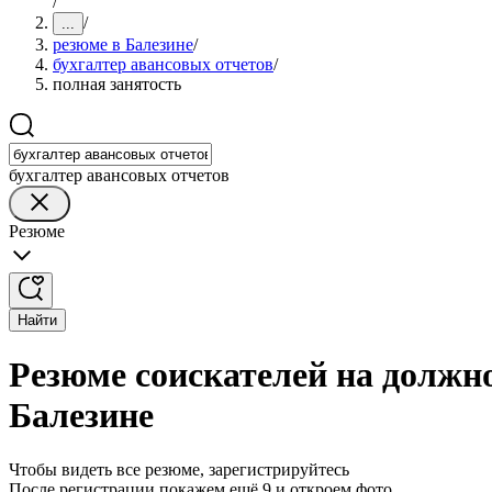
/
/
...
резюме в Балезине
/
бухгалтер авансовых отчетов
/
полная занятость
бухгалтер авансовых отчетов
Резюме
Найти
Резюме соискателей на должно
Балезине
Чтобы видеть все резюме, зарегистрируйтесь
После регистрации покажем ещё 9 и откроем фото