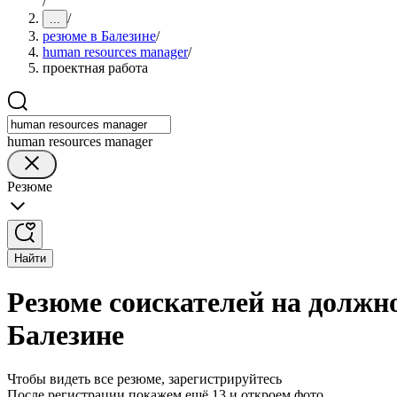
/
/
...
резюме в Балезине
/
human resources manager
/
проектная работа
human resources manager
Резюме
Найти
Резюме соискателей на должно
Балезине
Чтобы видеть все резюме, зарегистрируйтесь
После регистрации покажем ещё 13 и откроем фото