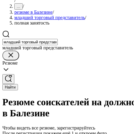
/
/
...
резюме в Балезине
/
младший торговый представитель
/
полная занятость
младший торговый представитель
Резюме
Найти
Резюме соискателей на должн
в Балезине
Чтобы видеть все резюме, зарегистрируйтесь
После регистрации покажем ещё 1 и откроем фото