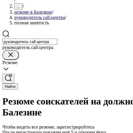
/
/
...
резюме в Балезине
/
руководитель call-центра
/
полная занятость
руководитель call-центра
Резюме
Найти
Резюме соискателей на должно
Балезине
Чтобы видеть все резюме, зарегистрируйтесь
После регистрации покажем ещё 5 и откроем фото