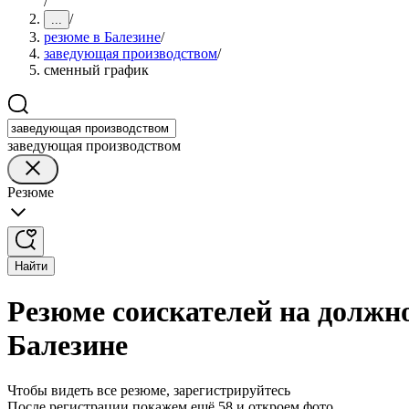
/
/
...
резюме в Балезине
/
заведующая производством
/
сменный график
заведующая производством
Резюме
Найти
Резюме соискателей на должн
Балезине
Чтобы видеть все резюме, зарегистрируйтесь
После регистрации покажем ещё 58 и откроем фото