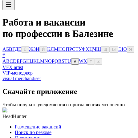
Работа и вакансии
по профессии в Балезине
А
Б
В
Г
Д
Е
Ж
З
И
К
Л
М
Н
О
П
Р
С
Т
У
Ф
Х
Ц
Ч
Ш
Э
Ю
Ё
Й
Щ
Ы
Я
#
A
B
C
D
E
F
G
H
I
J
K
L
M
N
O
P
Q
R
S
T
U
W
X
V
Y
Z
VFX artist
VIP-менеджер
visual merchandiser
Скачайте приложение
Чтобы получать уведомления о приглашениях мгновенно
HeadHunter
Размещение вакансий
Поиск по резюме
О компании