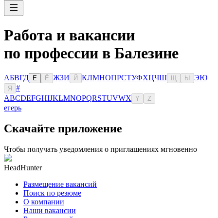
Работа и вакансии
по профессии в Балезине
А
Б
В
Г
Д
Ж
З
И
К
Л
М
Н
О
П
Р
С
Т
У
Ф
Х
Ц
Ч
Ш
Э
Ю
Е
Ё
Й
Щ
Ы
#
Я
A
B
C
D
E
F
G
H
I
J
K
L
M
N
O
P
Q
R
S
T
U
V
W
X
Y
Z
егерь
Скачайте приложение
Чтобы получать уведомления о приглашениях мгновенно
HeadHunter
Размещение вакансий
Поиск по резюме
О компании
Наши вакансии