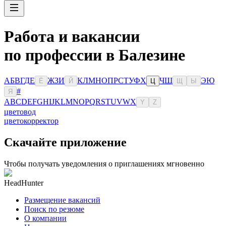
Работа и вакансии
по профессии в Балезине
А
Б
В
Г
Д
Е
Ж
З
И
К
Л
М
Н
О
П
Р
С
Т
У
Ф
Х
Ч
Ш
Э
Ю
Ё
Й
Ц
Щ
Ы
#
Я
A
B
C
D
E
F
G
H
I
J
K
L
M
N
O
P
Q
R
S
T
U
V
W
X
Y
Z
цветовод
цветокорректор
Скачайте приложение
Чтобы получать уведомления о приглашениях мгновенно
HeadHunter
Размещение вакансий
Поиск по резюме
О компании