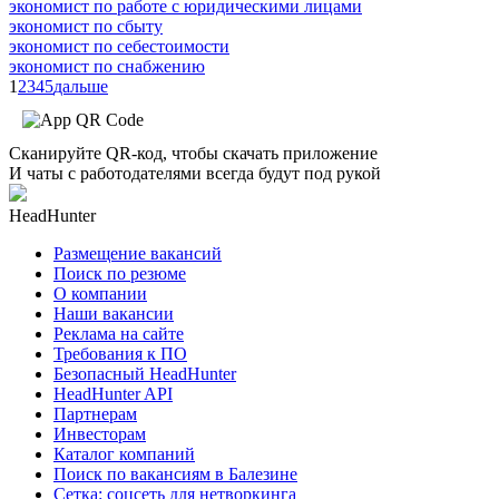
экономист по работе с юридическими лицами
экономист по сбыту
экономист по себестоимости
экономист по снабжению
1
2
3
4
5
дальше
Сканируйте QR-код, чтобы скачать приложение
И чаты с работодателями всегда будут под рукой
HeadHunter
Размещение вакансий
Поиск по резюме
О компании
Наши вакансии
Реклама на сайте
Требования к ПО
Безопасный HeadHunter
HeadHunter API
Партнерам
Инвесторам
Каталог компаний
Поиск по вакансиям в Балезине
Сетка: соцсеть для нетворкинга