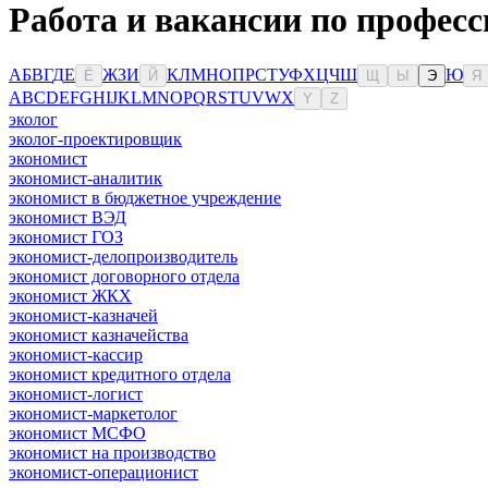
Работа и вакансии по професс
А
Б
В
Г
Д
Е
Ж
З
И
К
Л
М
Н
О
П
Р
С
Т
У
Ф
Х
Ц
Ч
Ш
Ю
Ё
Й
Щ
Ы
Э
Я
A
B
C
D
E
F
G
H
I
J
K
L
M
N
O
P
Q
R
S
T
U
V
W
X
Y
Z
эколог
эколог-проектировщик
экономист
экономист-аналитик
экономист в бюджетное учреждение
экономист ВЭД
экономист ГОЗ
экономист-делопроизводитель
экономист договорного отдела
экономист ЖКХ
экономист-казначей
экономист казначейства
экономист-кассир
экономист кредитного отдела
экономист-логист
экономист-маркетолог
экономист МСФО
экономист на производство
экономист-операционист