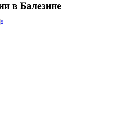
ии в Балезине
#