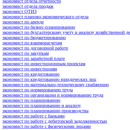
экономист отдела отчетности
экономист отдела продаж
экономист ОТИЗ
экономист планово-экономического отдела
экономист по аренде
экономист по бизнес-планированию
экономист по бухгалтерскому учету и анализу хозяйственной д
экономист по бюджетированию
экономист по взаиморасчетам
экономист по договорной работе
экономист по закупкам
экономист по заработной плате
экономист по инвестиционным проектам
экономист по инвестициям
экономист по кредитованию
экономист по кредитованию юридических лиц
экономист по материально-техническому снабжению
экономист по нормированию труда
экономист по организации и нормированию труда
экономист по планированию
экономист по планированию и анализу
экономист по планированию производства
экономист по работе с банками
экономист по работе с дебиторской задолженностью
экономист по работе с физическими лицами