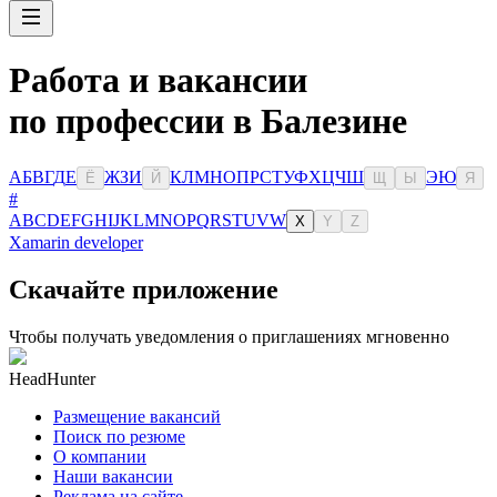
Работа и вакансии
по профессии в Балезине
А
Б
В
Г
Д
Е
Ж
З
И
К
Л
М
Н
О
П
Р
С
Т
У
Ф
Х
Ц
Ч
Ш
Э
Ю
Ё
Й
Щ
Ы
Я
#
A
B
C
D
E
F
G
H
I
J
K
L
M
N
O
P
Q
R
S
T
U
V
W
X
Y
Z
Xamarin developer
Скачайте приложение
Чтобы получать уведомления о приглашениях мгновенно
HeadHunter
Размещение вакансий
Поиск по резюме
О компании
Наши вакансии
Реклама на сайте