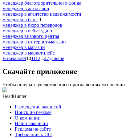
менеджер благотворительного фонда
менеджер в автосалон
менеджер в агентство недвижимости
менеджер в банк
1
менеджер в бюро переводов
менеджер в веб-студию
менеджер визового центра
менеджер в интернет-магазин
менеджер в магазин
менеджер в маркетплейс
В начало
8
9
10
11
12
...
47
дальше
Скачайте приложение
Чтобы получать уведомления о приглашениях мгновенно
HeadHunter
Размещение вакансий
Поиск по резюме
О компании
Наши вакансии
Реклама на сайте
Требования к ПО