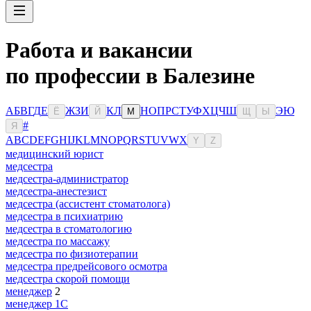
Работа и вакансии
по профессии в Балезине
А
Б
В
Г
Д
Е
Ж
З
И
К
Л
Н
О
П
Р
С
Т
У
Ф
Х
Ц
Ч
Ш
Э
Ю
Ё
Й
М
Щ
Ы
#
Я
A
B
C
D
E
F
G
H
I
J
K
L
M
N
O
P
Q
R
S
T
U
V
W
X
Y
Z
медицинский юрист
медсестра
медсестра-администратор
медсестра-анестезист
медсестра (ассистент стоматолога)
медсестра в психиатрию
медсестра в стоматологию
медсестра по массажу
медсестра по физиотерапии
медсестра предрейсового осмотра
медсестра скорой помощи
менеджер
2
менеджер 1С