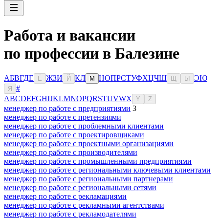
Работа и вакансии
по профессии в Балезине
А
Б
В
Г
Д
Е
Ж
З
И
К
Л
Н
О
П
Р
С
Т
У
Ф
Х
Ц
Ч
Ш
Э
Ю
Ё
Й
М
Щ
Ы
#
Я
A
B
C
D
E
F
G
H
I
J
K
L
M
N
O
P
Q
R
S
T
U
V
W
X
Y
Z
менеджер по работе с предприятиями
3
менеджер по работе с претензиями
менеджер по работе с проблемными клиентами
менеджер по работе с проектировщиками
менеджер по работе с проектными организациями
менеджер по работе с производителями
менеджер по работе с промышленными предприятиями
менеджер по работе с региональными ключевыми клиентами
менеджер по работе с региональными партнерами
менеджер по работе с региональными сетями
менеджер по работе с рекламациями
менеджер по работе с рекламными агентствами
менеджер по работе с рекламодателями