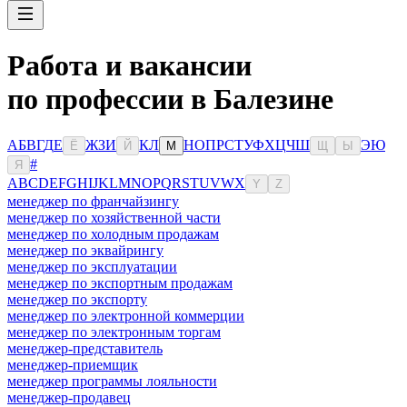
Работа и вакансии
по профессии в Балезине
А
Б
В
Г
Д
Е
Ж
З
И
К
Л
Н
О
П
Р
С
Т
У
Ф
Х
Ц
Ч
Ш
Э
Ю
Ё
Й
М
Щ
Ы
#
Я
A
B
C
D
E
F
G
H
I
J
K
L
M
N
O
P
Q
R
S
T
U
V
W
X
Y
Z
менеджер по франчайзингу
менеджер по хозяйственной части
менеджер по холодным продажам
менеджер по эквайрингу
менеджер по эксплуатации
менеджер по экспортным продажам
менеджер по экспорту
менеджер по электронной коммерции
менеджер по электронным торгам
менеджер-представитель
менеджер-приемщик
менеджер программы лояльности
менеджер-продавец