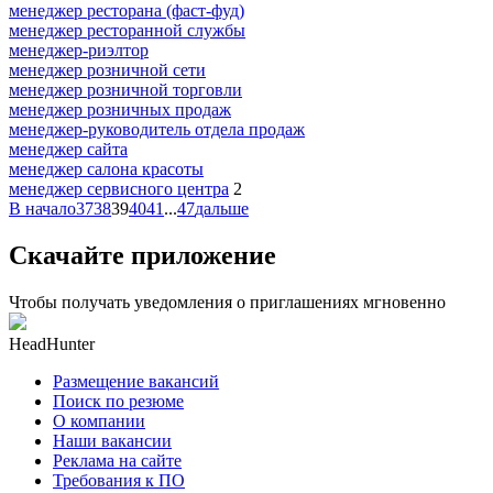
менеджер ресторана (фаст-фуд)
менеджер ресторанной службы
менеджер-риэлтор
менеджер розничной сети
менеджер розничной торговли
менеджер розничных продаж
менеджер-руководитель отдела продаж
менеджер сайта
менеджер салона красоты
менеджер сервисного центра
2
В начало
37
38
39
40
41
...
47
дальше
Скачайте приложение
Чтобы получать уведомления о приглашениях мгновенно
HeadHunter
Размещение вакансий
Поиск по резюме
О компании
Наши вакансии
Реклама на сайте
Требования к ПО