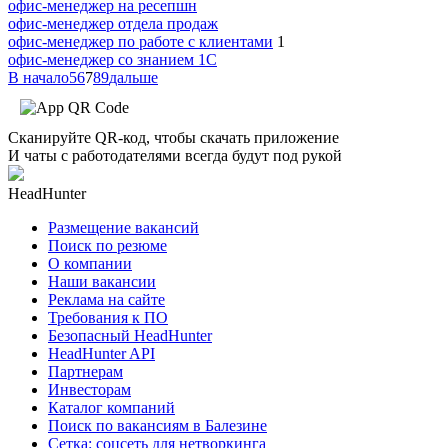
офис-менеджер на ресепшн
офис-менеджер отдела продаж
офис-менеджер по работе с клиентами
1
офис-менеджер со знанием 1С
В начало
5
6
7
8
9
дальше
Сканируйте QR-код, чтобы скачать приложение
И чаты с работодателями всегда будут под рукой
HeadHunter
Размещение вакансий
Поиск по резюме
О компании
Наши вакансии
Реклама на сайте
Требования к ПО
Безопасный HeadHunter
HeadHunter API
Партнерам
Инвесторам
Каталог компаний
Поиск по вакансиям в Балезине
Сетка: соцсеть для нетворкинга