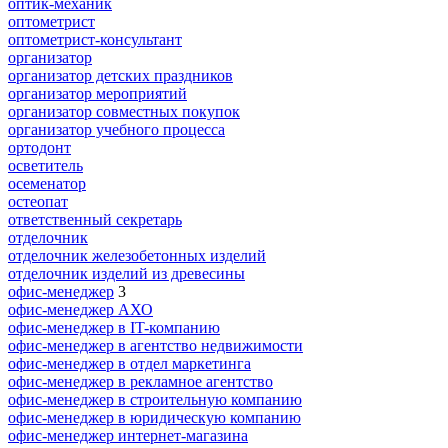
оптик-механик
оптометрист
оптометрист-консультант
организатор
организатор детских праздников
организатор мероприятий
организатор совместных покупок
организатор учебного процесса
ортодонт
осветитель
осеменатор
остеопат
ответственный секретарь
отделочник
отделочник железобетонных изделий
отделочник изделий из древесины
офис-менеджер
3
офис-менеджер АХО
офис-менеджер в IT-компанию
офис-менеджер в агентство недвижимости
офис-менеджер в отдел маркетинга
офис-менеджер в рекламное агентство
офис-менеджер в строительную компанию
офис-менеджер в юридическую компанию
офис-менеджер интернет-магазина