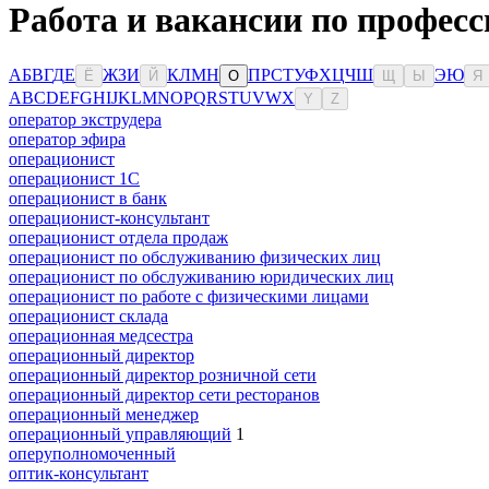
Работа и вакансии по професс
А
Б
В
Г
Д
Е
Ж
З
И
К
Л
М
Н
П
Р
С
Т
У
Ф
Х
Ц
Ч
Ш
Э
Ю
Ё
Й
О
Щ
Ы
Я
A
B
C
D
E
F
G
H
I
J
K
L
M
N
O
P
Q
R
S
T
U
V
W
X
Y
Z
оператор экструдера
оператор эфира
операционист
операционист 1С
операционист в банк
операционист-консультант
операционист отдела продаж
операционист по обслуживанию физических лиц
операционист по обслуживанию юридических лиц
операционист по работе с физическими лицами
операционист склада
операционная медсестра
операционный директор
операционный директор розничной сети
операционный директор сети ресторанов
операционный менеджер
операционный управляющий
1
оперуполномоченный
оптик-консультант