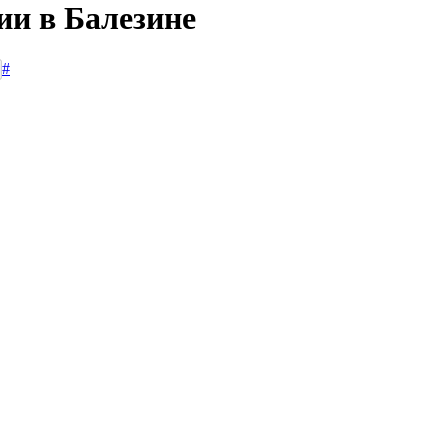
ии в Балезине
#