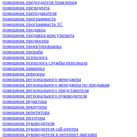
помощник председателя правления
помощник президента
помощник преподавателя
помощник программиста
помощник программиста 1С
помощник продавца
помощник продавца-консультанта
помощник продюсера
помощник проектировщика
помощник прораба
помощник психолога
помощник психолога службы персонала
помощник рамщика
помощник ревизора
помощник регионального менеджера
помощник регионального менеджера по продажам
помощник регионального представителя
помощник регионального руководителя
помощник редактора
помощник рекрутера
помощник репетитора
помощник риэлтора
помощник руководителя
помощник руководителя call-центра
помощник руководителя в интернет-магазин