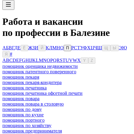
Работа и вакансии
по профессии в Балезине
А
Б
В
Г
Д
Е
Ж
З
И
К
Л
М
Н
О
Р
С
Т
У
Ф
Х
Ц
Ч
Ш
Э
Ю
Ё
Й
П
Щ
Ы
#
Я
A
B
C
D
E
F
G
H
I
J
K
L
M
N
O
P
Q
R
S
T
U
V
W
X
Y
Z
помощник оценщика недвижимости
помощник патентного поверенного
помощник пекаря
помощник пекаря-кондитера
помощник печатника
помощник печатника офсетной печати
помощник повара
помощник повара в столовую
помощник по дому
помощник по кухне
помощник портного
помощник по хозяйству
помощник предпринимателя