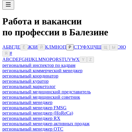
Работа и вакансии
по профессии в Балезине
А
Б
В
Г
Д
Е
Ж
З
И
К
Л
М
Н
О
П
С
Т
У
Ф
Х
Ц
Ч
Ш
Э
Ю
Ё
Й
Р
Щ
Ы
#
Я
A
B
C
D
E
F
G
H
I
J
K
L
M
N
O
P
Q
R
S
T
U
V
W
X
Y
Z
региональный инспектор по кадрам
региональный коммерческий менеджер
региональный координатор
региональный куратор
региональный маркетолог
региональный медицинский представитель
региональный медицинский советник
региональный менеджер
региональный менеджер FMSG
региональный менеджер (HoReCa)
региональный менеджер RX
региональный менеджер активных продаж
региональный менеджер ОТС