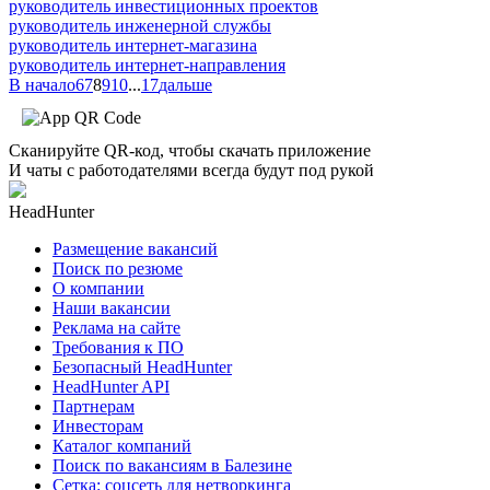
руководитель инвестиционных проектов
руководитель инженерной службы
руководитель интернет-магазина
руководитель интернет-направления
В начало
6
7
8
9
10
...
17
дальше
Сканируйте QR-код, чтобы скачать приложение
И чаты с работодателями всегда будут под рукой
HeadHunter
Размещение вакансий
Поиск по резюме
О компании
Наши вакансии
Реклама на сайте
Требования к ПО
Безопасный HeadHunter
HeadHunter API
Партнерам
Инвесторам
Каталог компаний
Поиск по вакансиям в Балезине
Сетка: соцсеть для нетворкинга