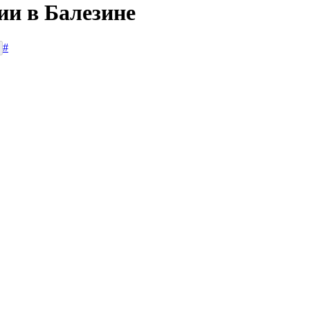
ии в Балезине
#