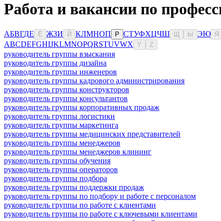
Работа и вакансии по професс
А
Б
В
Г
Д
Е
Ж
З
И
К
Л
М
Н
О
П
С
Т
У
Ф
Х
Ц
Ч
Ш
Э
Ю
Ё
Й
Р
Щ
Ы
Я
A
B
C
D
E
F
G
H
I
J
K
L
M
N
O
P
Q
R
S
T
U
V
W
X
Y
Z
руководитель группы взыскания
руководитель группы дизайна
руководитель группы инженеров
руководитель группы кадрового администрирования
руководитель группы конструкторов
руководитель группы консультантов
руководитель группы корпоративных продаж
руководитель группы логистики
руководитель группы маркетинга
руководитель группы медицинских представителей
руководитель группы менеджеров
руководитель группы менеджеров клининг
руководитель группы обучения
руководитель группы операторов
руководитель группы подбора
руководитель группы поддержки продаж
руководитель группы по подбору и работе с персоналом
руководитель группы по работе с клиентами
руководитель группы по работе с ключевыми клиентами