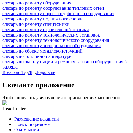
слесарь по ремонту оборудования
слесарь по ремонту оборудования тепловых сетей
слесарь по ремонту парогазотурбинного оборудования
слесарь по ремонту подвижного состава
слесарь по ремонту спецтехники
слесарь по ремонту строительной техники
слесарь по ремонту технологических установок
слесарь по ремонту технологического оборудования
слесарь по ремонту холодильного оборудования
слесарь по сборке металлоконструкций
слесарь по топливной аппаратуре
слесарь по эксплуатации и ремонту газового оборудования 5
разряда
В начало
4
5
6
7
8
...
36
дальше
Скачайте приложение
Чтобы получать уведомления о приглашениях мгновенно
HeadHunter
Размещение вакансий
Поиск по резюме
О компании