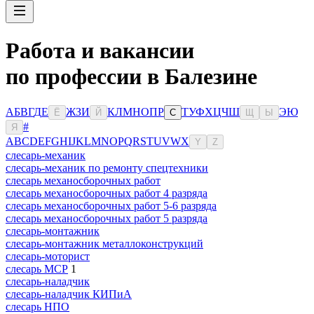
Работа и вакансии
по профессии в Балезине
А
Б
В
Г
Д
Е
Ж
З
И
К
Л
М
Н
О
П
Р
Т
У
Ф
Х
Ц
Ч
Ш
Э
Ю
Ё
Й
С
Щ
Ы
#
Я
A
B
C
D
E
F
G
H
I
J
K
L
M
N
O
P
Q
R
S
T
U
V
W
X
Y
Z
слесарь-механик
слесарь-механик по ремонту спецтехники
слесарь механосборочных работ
слесарь механосборочных работ 4 разряда
слесарь механосборочных работ 5-6 разряда
слесарь механосборочных работ 5 разряда
слесарь-монтажник
слесарь-монтажник металлоконструкций
слесарь-моторист
слесарь МСР
1
слесарь-наладчик
слесарь-наладчик КИПиА
слесарь НПО