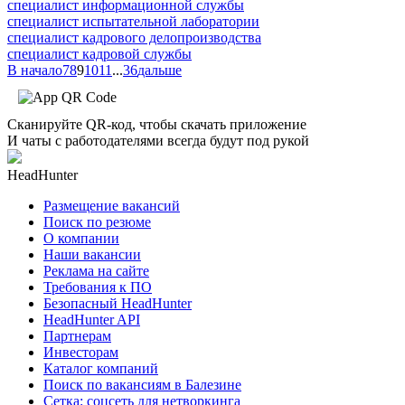
специалист информационной службы
специалист испытательной лаборатории
специалист кадрового делопроизводства
специалист кадровой службы
В начало
7
8
9
10
11
...
36
дальше
Сканируйте QR-код, чтобы скачать приложение
И чаты с работодателями всегда будут под рукой
HeadHunter
Размещение вакансий
Поиск по резюме
О компании
Наши вакансии
Реклама на сайте
Требования к ПО
Безопасный HeadHunter
HeadHunter API
Партнерам
Инвесторам
Каталог компаний
Поиск по вакансиям в Балезине
Сетка: соцсеть для нетворкинга