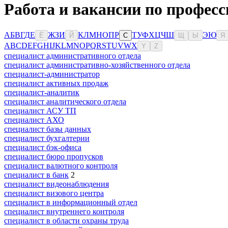
Работа и вакансии по професс
А
Б
В
Г
Д
Е
Ж
З
И
К
Л
М
Н
О
П
Р
Т
У
Ф
Х
Ц
Ч
Ш
Э
Ю
Ё
Й
С
Щ
Ы
Я
A
B
C
D
E
F
G
H
I
J
K
L
M
N
O
P
Q
R
S
T
U
V
W
X
Y
Z
специалист административного отдела
специалист административно-хозяйственного отдела
специалист-администратор
специалист активных продаж
специалист-аналитик
специалист аналитического отдела
специалист АСУ ТП
специалист АХО
специалист базы данных
специалист бухгалтерии
специалист бэк-офиса
специалист бюро пропусков
специалист валютного контроля
специалист в банк
2
специалист видеонаблюдения
специалист визового центра
специалист в информационный отдел
специалист внутреннего контроля
специалист в области охраны труда