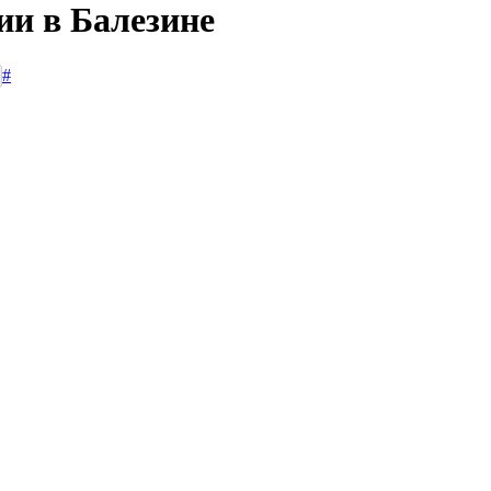
ии в Балезине
#